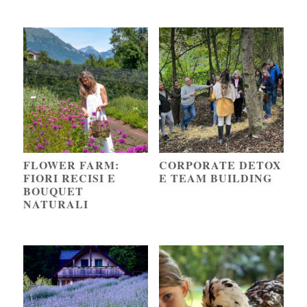
di
di
prezzo:
prezzo:
da
da
€55,00
€59,00
a
a
€75,00
€75,00
FLOWER FARM:
CORPORATE DETOX
FIORI RECISI E
E TEAM BUILDING
BOUQUET
NATURALI