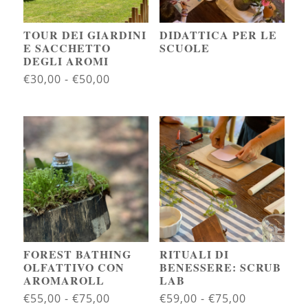
TOUR DEI GIARDINI
DIDATTICA PER LE
E SACCHETTO
SCUOLE
DEGLI AROMI
Fascia
€
30,00
-
€
50,00
di
prezzo:
da
€30,00
a
€50,00
FOREST BATHING
RITUALI DI
OLFATTIVO CON
BENESSERE: SCRUB
AROMAROLL
LAB
Fascia
Fascia
€
55,00
-
€
75,00
€
59,00
-
€
75,00