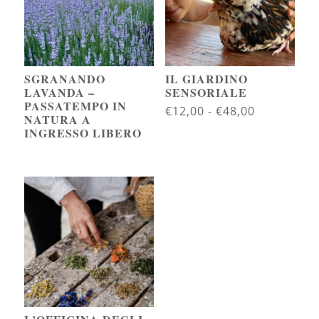
SGRANANDO
IL GIARDINO
LAVANDA –
SENSORIALE
PASSATEMPO IN
Fascia
€
12,00
-
€
48,00
NATURA A
di
INGRESSO LIBERO
prezzo:
da
€12,00
a
€48,00