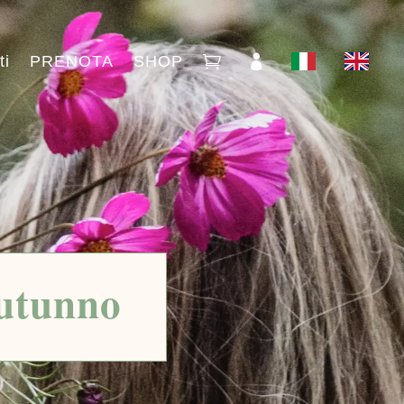
ti
PRENOTA
SHOP


autunno