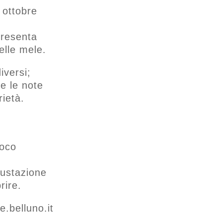
 ottobre
presenta
elle mele.
iversi;
e le note
rietà.
poco
gustazione
rire.
.belluno.it