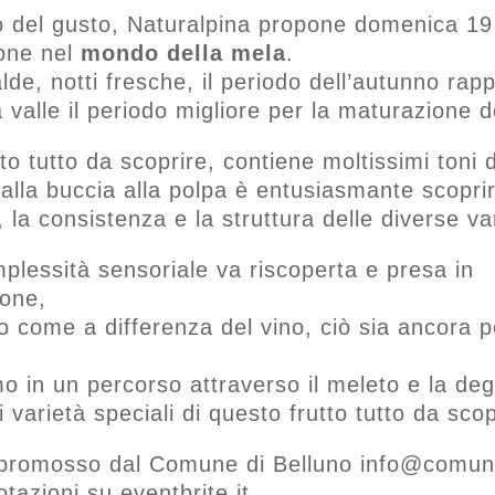
o del gusto, Naturalpina propone domenica 19
one nel
mondo della mela
.
lde, notti fresche, il periodo dell’autunno rap
a valle il periodo migliore per la maturazione d
to tutto da scoprire, contiene moltissimi toni d
lla buccia alla polpa è entusiasmante scoprir
 la consistenza e la struttura delle diverse va
lessità sensoriale va riscoperta e presa in
ione,
o come a differenza del vino, ciò sia ancora 
o in un percorso attraverso il meleto e la de
i varietà speciali di questo frutto tutto da scop
 promosso dal Comune di Belluno info@comune
otazioni su eventbrite.it