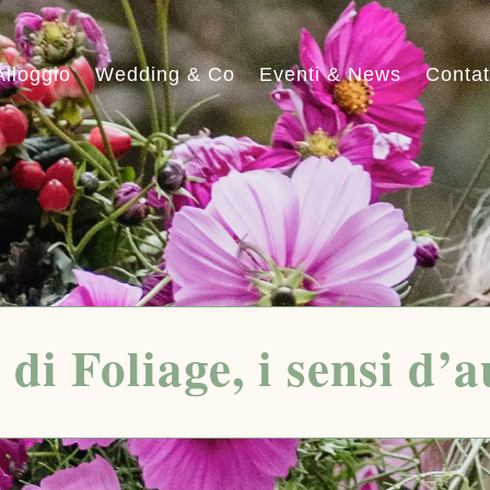
Alloggio
Wedding & Co
Eventi & News
Contat
 di Foliage, i sensi d’