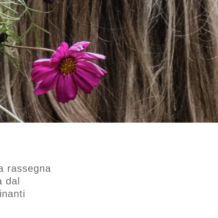
la rassegna
 dal
inanti