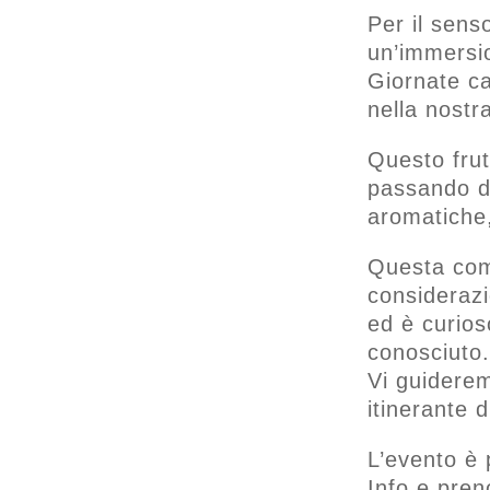
Per il sens
un’immersi
Giornate ca
nella nostr
Questo frut
passando da
aromatiche,
Questa comp
consideraz
ed è curios
conosciuto.
Vi guiderem
itinerante d
L’evento è
Info e pren